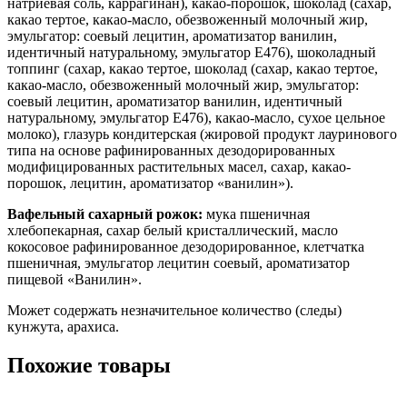
натриевая соль, каррагинан), какао-порошок, шоколад (сахар,
какао тертое, какао-масло, обезвоженный молочный жир,
эмульгатор: соевый лецитин, ароматизатор ванилин,
идентичный натуральному, эмульгатор Е476), шоколадный
топпинг (сахар, какао тертое, шоколад (сахар, какао тертое,
какао-масло, обезвоженный молочный жир, эмульгатор:
соевый лецитин, ароматизатор ванилин, идентичный
натуральному, эмульгатор Е476), какао-масло, сухое цельное
молоко), глазурь кондитерская (жировой продукт лауринового
типа на основе рафинированных дезодорированных
модифицированных растительных масел, сахар, какао-
порошок, лецитин, ароматизатор «ванилин»).
Вафельный сахарный рожок:
мука пшеничная
хлебопекарная, сахар белый кристаллический, масло
кокосовое рафинированное дезодорированное, клетчатка
пшеничная, эмульгатор лецитин соевый, ароматизатор
пищевой «Ванилин».
Может содержать незначительное количество (следы)
кунжута, арахиса.
Похожие товары