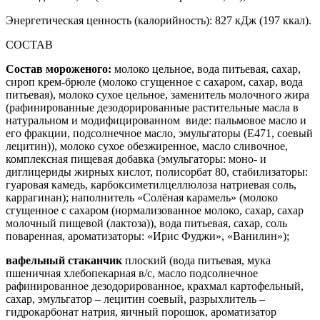
Энергетическая ценность (калорийность): 827 кДж (197 ккал).
СОСТАВ
Состав мороженого:
молоко цельное, вода питьевая, сахар,
сироп крем-брюле (молоко сгущенное с сахаром, сахар, вода
питьевая), молоко сухое цельное, заменитель молочного жира
(рафинированные дезодорированные растительные масла в
натуральном и модифицированном виде: пальмовое масло и
его фракции, подсолнечное масло, эмульгаторы (Е471, соевый
лецитин)), молоко сухое обезжиренное, масло сливочное,
комплексная пищевая добавка (эмульгаторы: моно- и
диглицериды жирных кислот, полисорбат 80, стабилизаторы:
гуаровая камедь, карбоксиметилцеллюлоза натриевая соль,
каррагинан); наполнитель «Солёная карамель» (молоко
сгущенное с сахаром (нормализованное молоко, сахар, сахар
молочный пищевой (лактоза)), вода питьевая, сахар, соль
поваренная, ароматизаторы: «Ирис Фуджи», «Ванилин»);
вафельный стаканчик
плоский (вода питьевая, мука
пшеничная хлебопекарная в/с, масло подсолнечное
рафинированное дезодорированное, крахмал картофельный,
сахар, эмульгатор – лецитин соевый, разрыхлитель –
гидрокарбонат натрия, яичный порошок, ароматизатор