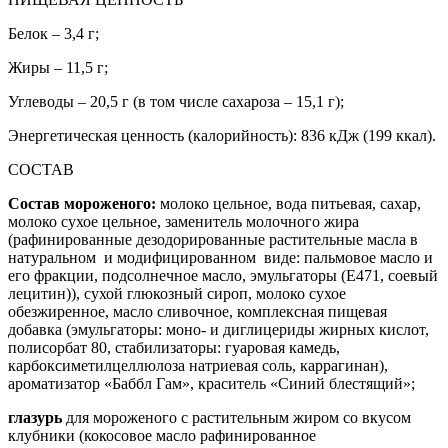
Белок – 3,4 г;
Жиры – 11,5 г;
Углеводы – 20,5 г (в том числе сахароза – 15,1 г);
Энергетическая ценность (калорийность): 836 кДж (199 ккал).
СОСТАВ
Состав мороженого:
молоко цельное, вода питьевая, сахар,
молоко сухое цельное, заменитель молочного жира
(рафинированные дезодорированные растительные масла в
натуральном и модифицированном виде: пальмовое масло и
его фракции, подсолнечное масло, эмульгаторы (Е471, соевый
лецитин)), сухой глюкозный сироп, молоко сухое
обезжиренное, масло сливочное, комплексная пищевая
добавка (эмульгаторы: моно- и диглицериды жирных кислот,
полисорбат 80, стабилизаторы: гуаровая камедь,
карбоксиметилцеллюлоза натриевая соль, каррагинан),
ароматизатор «Баббл Гам», краситель «Синий блестящий»;
глазурь
для мороженого с растительным жиром со вкусом
клубники (кокосовое масло рафинированное