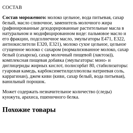
СОСТАВ
Состав мороженого:
молоко цельное, вода питьевая, сахар
белый, масло сливочное, заменитель молочного жира
(рафинированные дезодорированные растительные масла в
натуральном и модифицированном виде: пальмовое масло и
его фракции, подсолнечное масло, эмульгаторы Е471, Е322,
антиокислители Е320, Е321), молоко сухое цельное, цельное
сгущенное молоко с сахаром (нормализованное молоко, сахар
белый (сахароза), сахар молочный пищевой (лактоза)),
комплексная пищевая добавка (эмульгаторы: моно- и
диглицериды жирных кислот, полисорбат 80, стабилизаторы:
гуаровая камедь, карбоксиметилцеллюлозы натриевая соль,
каррагинан), джем киви (киви, сахар белый, вода питьевая),
ванильный порошок.
Может содержать незначительное количество (следы)
кунжута, арахиса, пшеничного белка.
Похожие товары