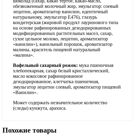
шоколад (сахар, какао тертое, какао-масло,
обезвоженный молочный жир, эмульгатор: соевый
лецитин, ароматизатор ванилин, идентичный
натуральному, эмульгатор Е476), глазурь
кондитерская (жировой продукт лауринового типа
на основе рафинированных дезодорированных
модифицированных растительных масел, сахар,
сухое цельное молоко, лецитин, ароматизатор
«ванилин»), ванильный порошок, ароматизатор
малины, краситель пищевой натуральный
«малина».
Вафельный сахарный рожок:
мука пшеничная
хлебопекарная, сахар белый кристаллический,
масло кокосовое рафинированное
дезодорированное, клетчатка пшеничная,
эмульгатор лецитин соевый, ароматизатор пищевой
«Ванилин».
Может содержать незначительное количество
(следы) кунжута, арахиса.
Похожие товары