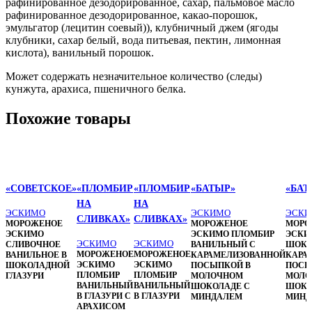
рафинированное дезодорированное, сахар, пальмовое масло
рафинированное дезодорированное, какао-порошок,
эмульгатор (лецитин соевый)), клубничный джем (ягоды
клубники, сахар белый, вода питьевая, пектин, лимонная
кислота), ванильный порошок.
Может содержать незначительное количество (следы)
кунжута, арахиса, пшеничного белка.
Похожие товары
«СОВЕТСКОЕ»
«ПЛОМБИР
«ПЛОМБИР
«БАТЫР»
«БАТ
НА
НА
ЭСКИМО
ЭСКИМО
ЭСКИ
СЛИВКАХ»
СЛИВКАХ»
МОРОЖЕНОЕ
МОРОЖЕНОЕ
МОРО
ЭСКИМО
ЭСКИМО ПЛОМБИР
ЭСКИ
ЭСКИМО
ЭСКИМО
СЛИВОЧНОЕ
ВАНИЛЬНЫЙ С
ШОКО
МОРОЖЕНОЕ
МОРОЖЕНОЕ
ВАНИЛЬНОЕ В
КАРАМЕЛИЗОВАННОЙ
КАРА
ЭСКИМО
ЭСКИМО
ШОКОЛАДНОЙ
ПОСЫПКОЙ В
ПОСЫ
ПЛОМБИР
ПЛОМБИР
ГЛАЗУРИ
МОЛОЧНОМ
МОЛО
ВАНИЛЬНЫЙ
ВАНИЛЬНЫЙ
ШОКОЛАДЕ С
ШОКО
В ГЛАЗУРИ С
В ГЛАЗУРИ
МИНДАЛЕМ
МИН
АРАХИСОМ