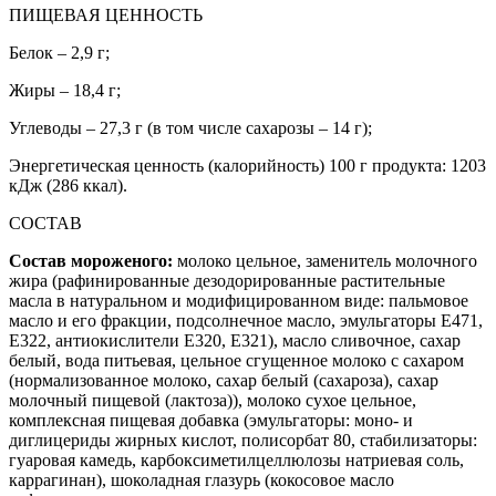
ПИЩЕВАЯ ЦЕННОСТЬ
Белок – 2,9 г;
Жиры – 18,4 г;
Углеводы – 27,3 г (в том числе сахарозы – 14 г);
Энергетическая ценность (калорийность) 100 г продукта: 1203
кДж (286 ккал).
СОСТАВ
Состав мороженого:
молоко цельное, заменитель молочного
жира (рафинированные дезодорированные растительные
масла в натуральном и модифицированном виде: пальмовое
масло и его фракции, подсолнечное масло, эмульгаторы Е471,
Е322, антиокислители Е320, Е321), масло сливочное, сахар
белый, вода питьевая, цельное сгущенное молоко с сахаром
(нормализованное молоко, сахар белый (сахароза), сахар
молочный пищевой (лактоза)), молоко сухое цельное,
комплексная пищевая добавка (эмульгаторы: моно- и
диглицериды жирных кислот, полисорбат 80, стабилизаторы:
гуаровая камедь, карбоксиметилцеллюлозы натриевая соль,
каррагинан), шоколадная глазурь (кокосовое масло