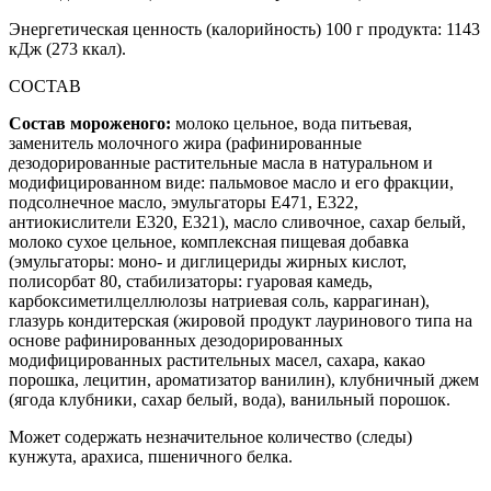
Энергетическая ценность (калорийность) 100 г продукта: 1143
кДж (273 ккал).
СОСТАВ
Состав мороженого:
молоко цельное, вода питьевая,
заменитель молочного жира (рафинированные
дезодорированные растительные масла в натуральном и
модифицированном виде: пальмовое масло и его фракции,
подсолнечное масло, эмульгаторы Е471, Е322,
антиокислители Е320, Е321), масло сливочное, сахар белый,
молоко сухое цельное, комплексная пищевая добавка
(эмульгаторы: моно- и диглицериды жирных кислот,
полисорбат 80, стабилизаторы: гуаровая камедь,
карбоксиметилцеллюлозы натриевая соль, каррагинан),
глазурь кондитерская (жировой продукт лауринового типа на
основе рафинированных дезодорированных
модифицированных растительных масел, сахара, какао
порошка, лецитин, ароматизатор ванилин), клубничный джем
(ягода клубники, сахар белый, вода), ванильный порошок.
Может содержать незначительное количество (следы)
кунжута, арахиса, пшеничного белка.