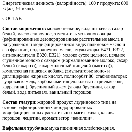
Энергетическая ценность (калорийность): 100 г продукта: 800
кДж (191 ккал).
СОСТАВ
Состав мороженого:
молоко цельное, вода питьевая, сахар
белый, масло сливочное, заменитель молочного жира
(рафинированные дезодорированные растительные масла в
натуральном и модифицированном виде: пальмовое масло и
его фракции, подсолнечное масло, эмульгаторы Е471, Е322,
антиокислители Е320, Е321), молоко сухое цельное, цельное
сгущенное молоко с сахаром (нормализованное молоко, сахар
белый (сахароза), сахар молочный пищевой (лактоза)),
комплексная пищевая добавка (эмульгаторы: моно- и
диглицериды жирных кислот, полисорбат 80, стабилизаторы:
гуаровая камедь, карбоксиметилцеллюлозы натриевая соль,
каррагинан), брусничный джем (ягоды брусники, сахар
белый, вода питьевая), ванильный порошок.
Состав глазури
: жировой продукт лауринового типа на
основе рафинированных дезодорированных
модифицированных растительных масел, сахар, какао-
порошок, лецитин, ароматизатор «ванилин».
Вафельная трубочка
: мука пшеничная хлебопекарная,